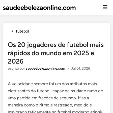
saudeebelezaonline.com
Men
Prin
Enviado
futebol
em
Os 20 jogadores de futebol mais
rápidos do mundo em 2025 e
2026
escrito por
saudeebelezaonline.com
•
Jul 01, 2026
A velocidade sempre foi um dos atributos mais
eletrizantes do futebol, capaz de mudar o rumo de
uma partida em frações de segundo. Mas a
maneira como o ritmo é rastreado, medido e
explorado taticamente no futebol moderno atingiu